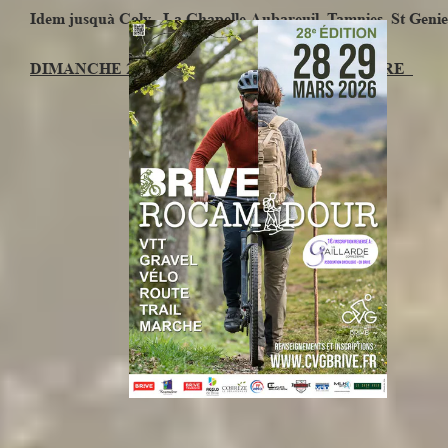
Idem jusquà Coly, La Chapelle Aubareuil, Tamnies, St Genies
DIMANCHE 29 MARS : CHANGEMENT D'HEURE