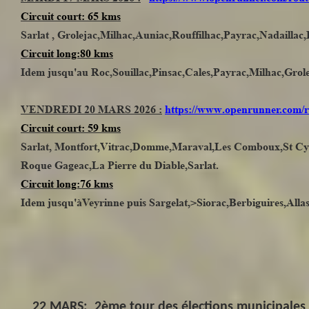
Circuit court: 65 kms
Sarlat , Grolejac,Milhac,Auniac,Rouffilhac,Payrac,Nadaillac,L
Circuit long:80 kms
Idem jusqu'au Roc,Souillac,Pinsac,Cales,Payrac,Milhac,Groleja
VENDREDI 20 MARS 2026 :
https://www.openrunner.com/r
Circuit court: 59 kms
Sarlat, Montfort,Vitrac,Domme,Maraval,Les Comboux,St Cyb
Roque Gageac,La Pierre du Diable,Sarlat.
Circuit long:76 kms
Idem jusqu'àVeyrinne puis Sargelat,>Siorac,Berbiguires,Allas 
22 MARS: 2ème tour des élections municipales