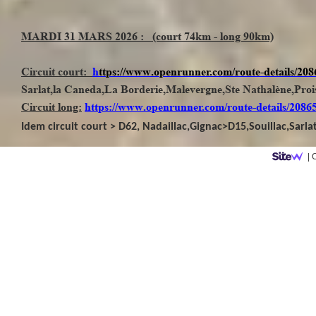
MARDI 31 MARS 2026 : (court 74km - long 90km)
Circuit court:
h
ttps://www.openrunner.com/route-details/20
Sarlat,la Caneda,La Borderie,Malevergne,Ste Nathalène,Proiss
Circuit long:
https://www.openrunner.com/route-details/2086
Idem circuit court > D62, Nadaillac,Gignac>D15,Souillac,Sarlat
|
C