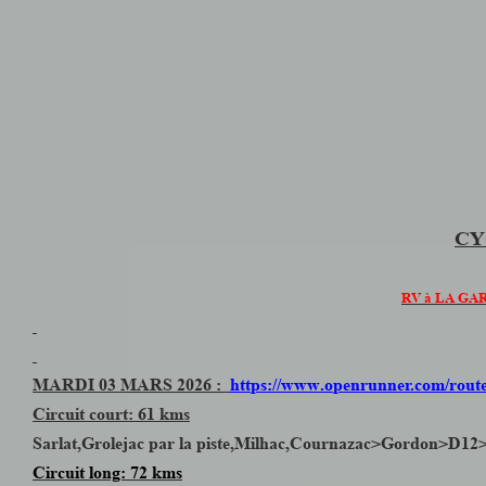
CY
RV à LA GAR
MARDI 03 MARS 2026 :
https://www.openrunner.com/route
Circuit court: 61 kms
Sarlat,Grolejac par la piste,Milhac,Cournazac>Gordon>D12>A
Circuit long: 72 kms