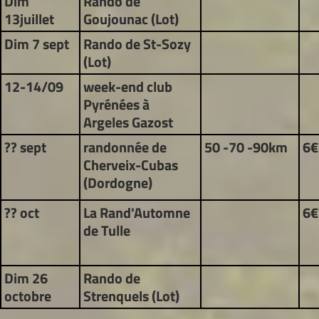
Dim
Rando de
13
juillet
Goujounac (Lot)
Dim 7 sept
Rando de St-Sozy
(Lot)
12-14/09
week-end club
Pyrénées à
Argeles Gazost
?? sept
randonnée de
50 -70 -90km
6
Cherveix-Cubas
(Dordogne)
?? oct
La Rand'Automne
6
de Tulle
Dim 26
Rando de
octobre
Strenquels (Lot)