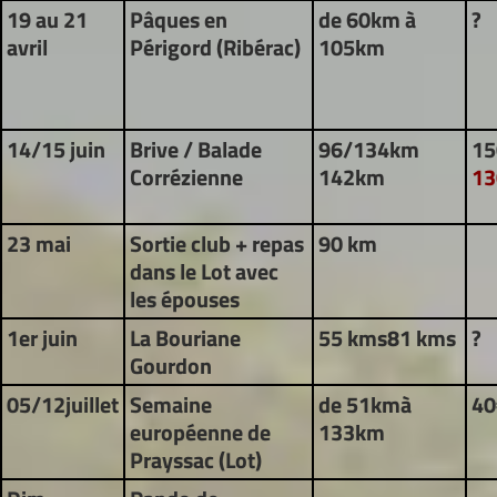
19 au 21
Pâques en
de 60km à
?
avril
Périgord (Ribérac)
105km
14/15 juin
Brive / Balade
96/134km
15
Corrézienne
142km
13
23 mai
Sortie club + repas
90 km
dans le Lot avec
les épouses
1er juin
La Bouriane
55 kms81 kms
?
Gourdon
05/12
juillet
Semaine
de 51km
à
40
européenne de
133km
Prayssac (Lot)