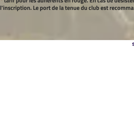
*
tarif pour les adhérents en rouge. En cas de désist
l'inscription. Le port de la tenue du club est recomman