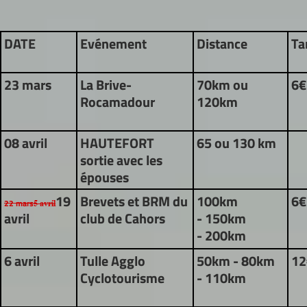
DATE
Evénement
Distance
Ta
23 mars
La Brive-
70km ou
6
Rocamadour
120km
08 avril
HAUTEFORT
65 ou 130 km
sortie avec les
épouses
19
Brevets et BRM du
100km
6
22 mars
5 avril
avril
club de Cahors
- 150km
- 200km
6 avril
Tulle Agglo
50km - 80km
12
Cyclotourisme
- 110km